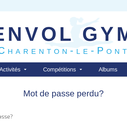
ENVOL GY
Charenton-le-Pon
Activités
Compétitions
Albums
Mot de passe perdu?
asse?