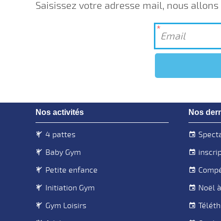
Saisissez votre adresse mail, nous allons
Nos activités
Nos dern
4 pattes
Specta
Baby Gym
inscri
Petite enfance
Compét
Initiation Gym
Noël à
Gym Loisirs
Télét